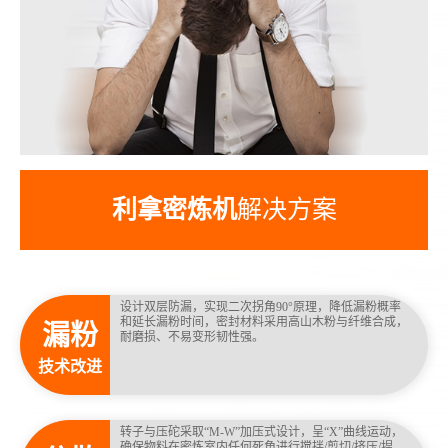
利拿密炼机
解决方案
设计双层防漏，实现二次拐角90°原理，降低漏粉概率
和延长漏粉时间，密封材料采用高山木粉与纤维合成，
漏粉
耐磨损、不易变形韧性强。
技术改进
转子与压砣采取“M-W”加压式设计，呈“X”曲线运动，
确保物料在密炼室内任何死角进行搅拌/剪切/挤压/捏