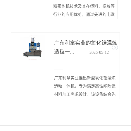
备、设
粉密炼机技术及其在塑料、橡胶等
同时还取决
行业的应用优势。通过先进的电磁
技术和独特...
广东利拿实业的氧化锆混炼
密炼
造粒一...
2026-
05-
12
密炼机
型号还
广东利拿实业推出新型氧化锆混炼
般密炼
造粒一体机，专为满足高性能陶瓷
具体需要.
材料加工需求设计。该设备结合先
进混炼与造...