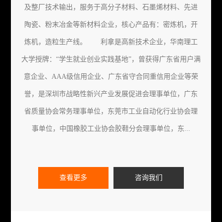
及整厂技术输出，服务于高分子材料、石墨烯材料、先进
陶瓷、粉末冶金等新材料企业，核心产品有：密炼机，开
炼机，造粒生产线。 利拿是高新技术企业，华南理工
大学授牌：“学生就业创业实践基地”，曾获得广东省用户满
意企业、AAA级信用企业、广东省守合同重信用企业等荣
誉，是深圳市战略性新兴产业发展促进会理事单位，广东
省质量协会常务理事单位，东莞市工业自动化行业协会理
事单位，中国橡胶工业协会胶鞋分会理事单位，东...
查看更多
咨询我们